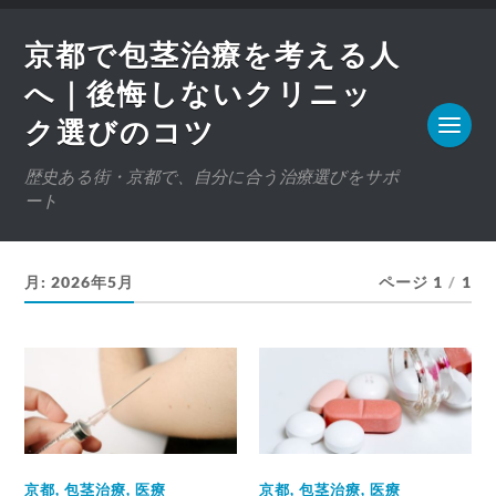
京都で包茎治療を考える人
へ｜後悔しないクリニッ
ク選びのコツ
歴史ある街・京都で、自分に合う治療選びをサポ
ート
月:
2026年5月
ページ 1
/
1
京都
,
包茎治療
,
医療
京都
,
包茎治療
,
医療